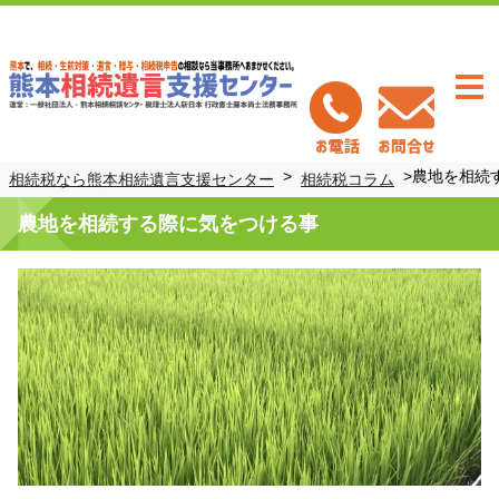
Togg
navi
>
>
農地を相続
相続税なら熊本相続遺言支援センター
相続税コラム
農地を相続する際に気をつける事