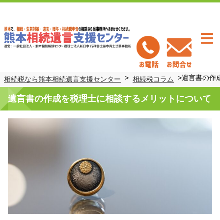
Togg
navi
>
>
遺言書の作
相続税なら熊本相続遺言支援センター
相続税コラム
遺言書の作成を税理士に相談するメリットについて