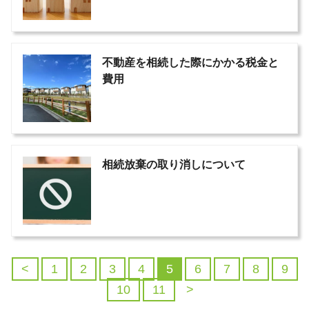
不動産を相続した際にかかる税金と
費用
相続放棄の取り消しについて
<
1
2
3
4
5
6
7
8
9
10
11
>