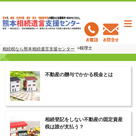
Togg
navi
>
税理士
相続税なら熊本相続遺言支援センター
不動産の贈与でかかる税金とは
相続登記をしない不動産の固定資産
税は誰が支払う？