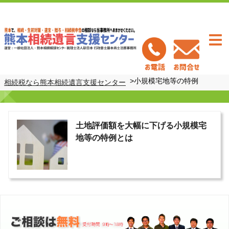
Togg
navi
>
小規模宅地等の特例
相続税なら熊本相続遺言支援センター
土地評価額を大幅に下げる小規模宅
地等の特例とは