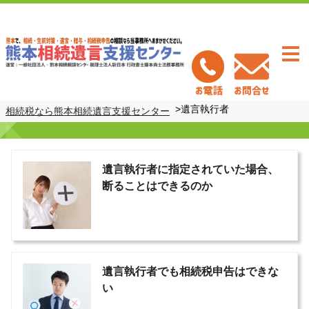
Togg
navi
>
遺言執行者
相続税なら熊本相続遺言支援センター
遺言執行者に指定されていた場合、
断ることはできるのか
遺言執行者でも相続税申告はできな
い